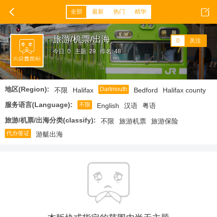
全部
最新
热门
精华
旅游/机票/出海
0
关注
今日: 0
主题: 29
排名: 48
地区(Region):
Dartmouth
不限
Halifax
Bedford
Halifax county
服务语言(Language):
不限
English
汉语
粤语
旅游/机票/出海分类(classify):
不限
旅游机票
旅游保险
代办签证
游艇出海