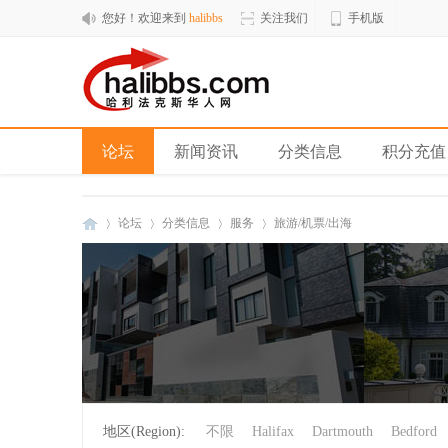
您好！欢迎来到
halibbs
关注我们
手机版
论坛
新闻资讯
分类信息
积分充值
论坛
分类信息
服务
旅游/机票/出海
hal
»
›
›
›
地区(Region):
不限
Halifax
Dartmouth
Bedford