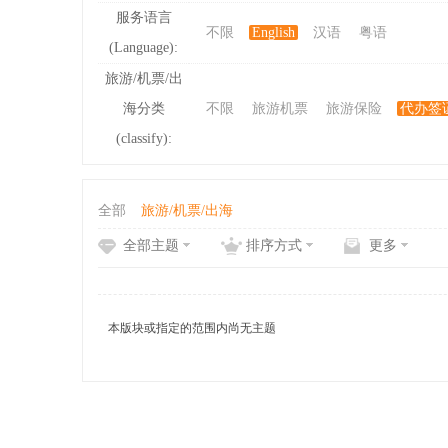
服务语言
不限
English
汉语
粤语
(Language):
ibb
旅游/机票/出
海分类
不限
旅游机票
旅游保险
代办签
(classify):
全部
旅游/机票/出海
全部主题
排序方式
更多
s
本版块或指定的范围内尚无主题