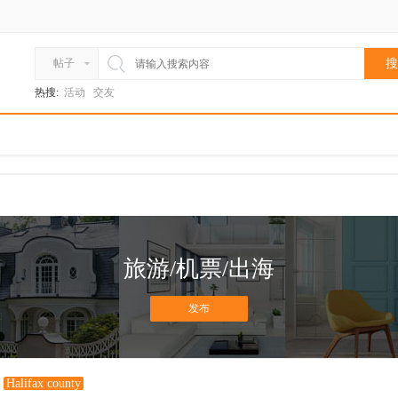
帖子
搜
热搜:
活动
交友
旅游/机票/出海
发布
Halifax county