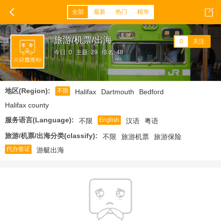
全部
最新
热门
精华
旅游/机票/出海
0
关注
今日: 0
主题: 29
排名: 48
地区(Region):
不限
Halifax
Dartmouth
Bedford
Halifax county
服务语言(Language):
English
不限
汉语
粤语
旅游/机票/出海分类(classify):
不限
旅游机票
旅游保险
代办签证
游艇出海