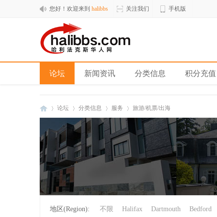
您好！欢迎来到
halibbs
关注我们
手机版
论坛
新闻资讯
分类信息
积分充值
论坛
分类信息
服务
旅游/机票/出海
hal
»
›
›
›
地区(Region):
不限
Halifax
Dartmouth
Bedford