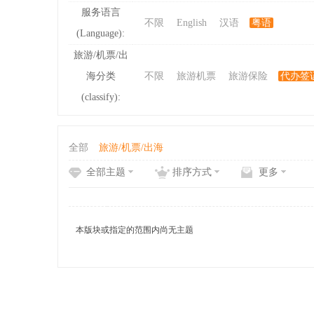
服务语言
不限
English
汉语
粤语
(Language):
ibb
旅游/机票/出
海分类
不限
旅游机票
旅游保险
代办签
(classify):
全部
旅游/机票/出海
全部主题
排序方式
更多
s
本版块或指定的范围内尚无主题