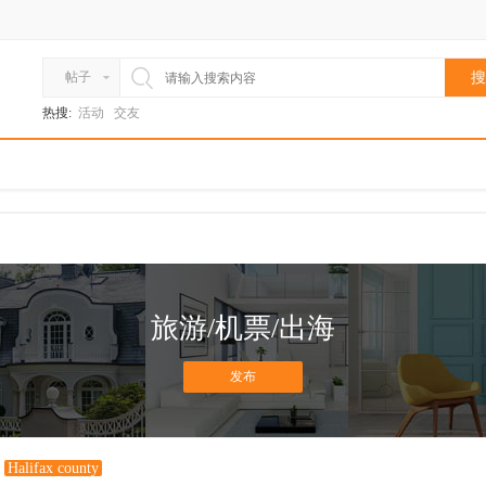
帖子
搜
热搜:
活动
交友
旅游/机票/出海
发布
Halifax county