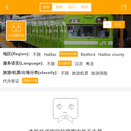
全部
最新
热门
精华
旅游/机票/出海
0
关注
今日: 0
主题: 29
排名: 48
地区(Region):
Dartmouth
不限
Halifax
Bedford
Halifax county
服务语言(Language):
English
不限
汉语
粤语
旅游/机票/出海分类(classify):
不限
旅游机票
旅游保险
游艇出海
代办签证