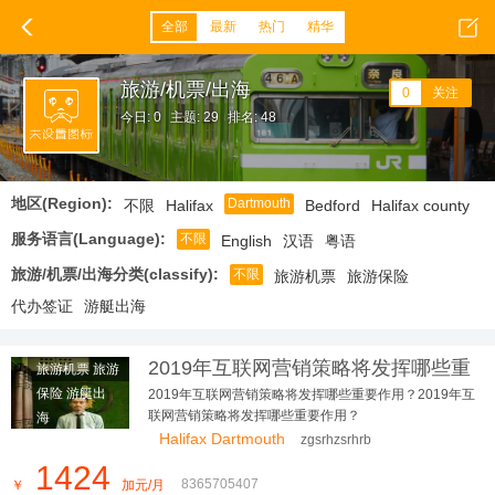
全部
最新
热门
精华
旅游/机票/出海
0
关注
今日: 0
主题: 29
排名: 48
地区(Region):
Dartmouth
不限
Halifax
Bedford
Halifax county
服务语言(Language):
不限
English
汉语
粤语
旅游/机票/出海分类(classify):
不限
旅游机票
旅游保险
代办签证
游艇出海
2019年互联网营销策略将发挥哪些重
旅游机票 旅游
要作用？
保险 游艇出
2019年互联网营销策略将发挥哪些重要作用？2019年互
联网营销策略将发挥哪些重要作用？
海
Halifax Dartmouth
zgsrhzsrhrb
1424
8365705407
￥
加元/月