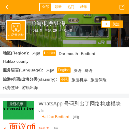
全部
最新
热门
精华
旅游/机票/出海
0
关注
今日: 0
主题: 29
排名: 48
地区(Region):
Halifax
不限
Dartmouth
Bedford
Halifax county
服务语言(Language):
English
不限
汉语
粤语
旅游/机票/出海分类(classify):
不限
旅游机票
旅游保险
代办签证
游艇出海
WhatsApp 号码列出了网络构建模块
旅游机票
gfjn
Halifax Bedford
jdfg
面议gfj
fgj
￥
加元/月