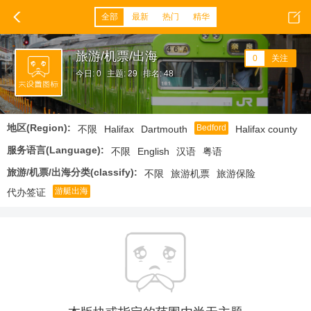
全部
最新
热门
精华
旅游/机票/出海
0
关注
今日: 0
主题: 29
排名: 48
地区(Region):
Bedford
不限
Halifax
Dartmouth
Halifax county
服务语言(Language):
不限
English
汉语
粤语
旅游/机票/出海分类(classify):
不限
旅游机票
旅游保险
游艇出海
代办签证