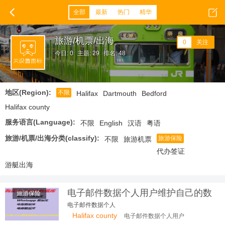
全部
最新
热门
精华
旅游/机票/出海
0
关注
今日: 0
主题: 29
排名: 48
地区(Region):
不限
Halifax
Dartmouth
Bedford
Halifax county
服务语言(Language):
不限
English
汉语
粤语
旅游/机票/出海分类(classify):
旅游保险
不限
旅游机票
代办签证
游艇出海
电子邮件数据个人用户维护自己的数
旅游保险
据隐私
电子邮件数据个人
Halifax county
电子邮件数据个人用户