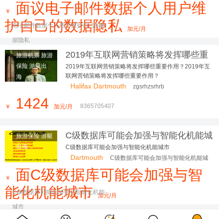
面议电子邮件数据个人用户维
￥
护自己的数据隐私
电子邮件数据个人用户维护自己的数
加元/月
据隐私
2019年互联网营销策略将发挥哪些重
旅游机票 旅游
要作用？
保险 游艇出
2019年互联网营销策略将发挥哪些重要作用？2019年互
联网营销策略将发挥哪些重要作用？
海
Halifax Dartmouth
zgsrhzsrhrb
1424
8365705407
￥
加元/月
C级数据库可能会加强与智能化机能城
旅游保险 游艇
市
出海
C级数据库可能会加强与智能化机能城市
Dartmouth
C级数据库可能会加强与智能化机能城
市
面C级数据库可能会加强与智
￥
能化机能城市
C级数据库可能会加强与智能化机能
加元/月
城市