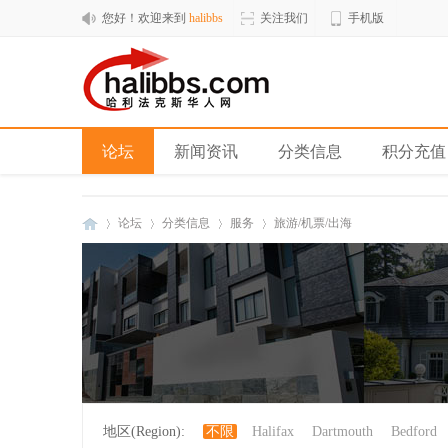
您好！欢迎来到
halibbs
关注我们
手机版
论坛
新闻资讯
分类信息
积分充值
论坛
分类信息
服务
旅游/机票/出海
hal
»
›
›
›
地区(Region):
不限
Halifax
Dartmouth
Bedford