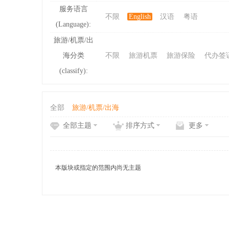
服务语言
不限
English
汉语
粤语
(Language):
ibb
旅游/机票/出
海分类
不限
旅游机票
旅游保险
代办签
(classify):
全部
旅游/机票/出海
全部主题
排序方式
更多
s
本版块或指定的范围内尚无主题