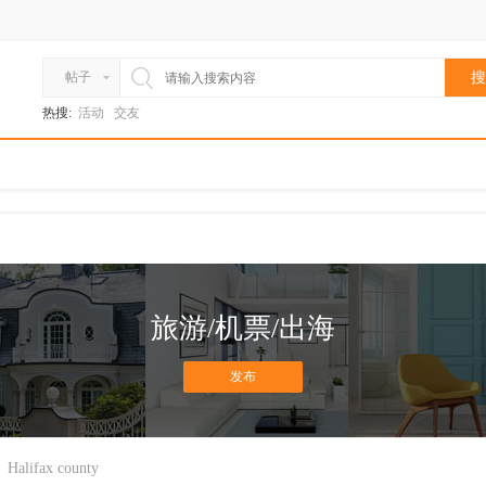
帖子
搜
热搜:
活动
交友
旅游/机票/出海
发布
Halifax county