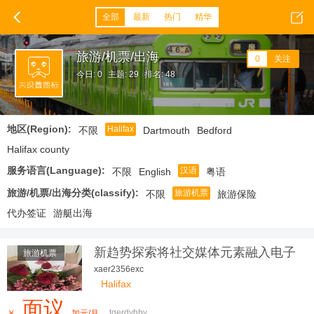
全部
最新
热门
精华
旅游/机票/出海
0
关注
今日: 0
主题: 29
排名: 48
地区(Region):
Halifax
不限
Dartmouth
Bedford
Halifax county
服务语言(Language):
汉语
不限
English
粤语
旅游/机票/出海分类(classify):
旅游机票
不限
旅游保险
代办签证
游艇出海
新趋势探索将社交媒体元素融入电子
旅游机票
邮件营销
xaer2356exc
Halifax
面议
tgerdyhby
￥
加元/月