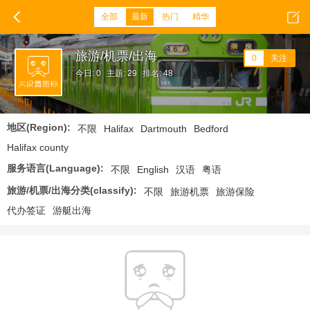
全部
最新
热门
精华
旅游/机票/出海
0
关注
今日: 0
主题: 29
排名: 48
地区(Region):
不限
Halifax
Dartmouth
Bedford
Halifax county
服务语言(Language):
不限
English
汉语
粤语
旅游/机票/出海分类(classify):
不限
旅游机票
旅游保险
代办签证
游艇出海